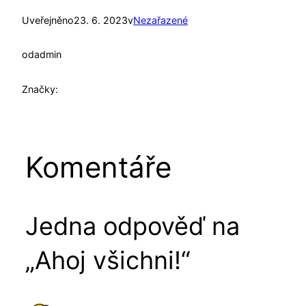
Uveřejněno
23. 6. 2023
v
Nezařazené
od
admin
Značky:
Komentáře
Jedna odpověď na
„Ahoj všichni!“